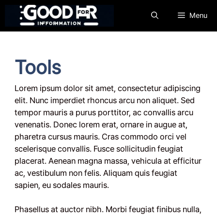
컨
Menu
텐
츠
로
건
Tools
너
뛰
Lorem ipsum dolor sit amet, consectetur adipiscing
기
elit. Nunc imperdiet rhoncus arcu non aliquet. Sed
tempor mauris a purus porttitor, ac convallis arcu
venenatis. Donec lorem erat, ornare in augue at,
pharetra cursus mauris. Cras commodo orci vel
scelerisque convallis. Fusce sollicitudin feugiat
placerat. Aenean magna massa, vehicula at efficitur
ac, vestibulum non felis. Aliquam quis feugiat
sapien, eu sodales mauris.
Phasellus at auctor nibh. Morbi feugiat finibus nulla,