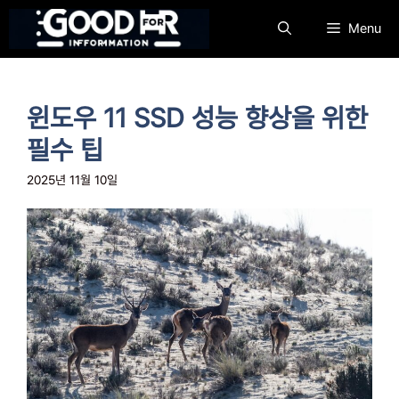
컨
Menu
텐
츠
로
건
윈도우 11 SSD 성능 향상을 위한
너
뛰
필수 팁
기
2025년 11월 10일