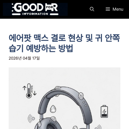
컨
Menu
텐
츠
로
건
에어팟 맥스 결로 현상 및 귀 안쪽
너
뛰
습기 예방하는 방법
기
2026년 04월 17일