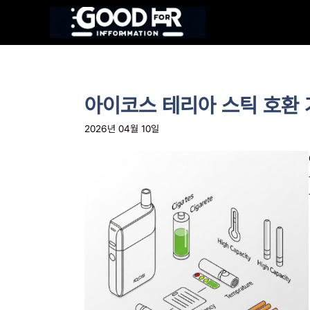
컨
텐
츠
로
건
너
아이코스 테리아 스틱 호환 
뛰
기
2026년 04월 10일