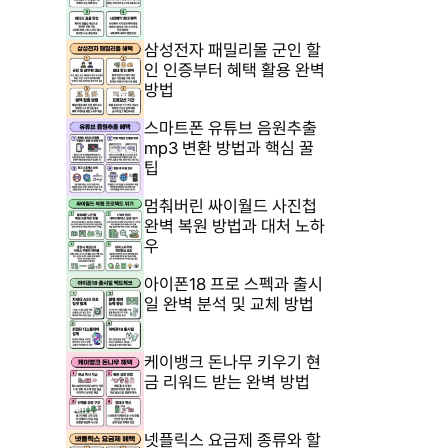
삼성전자 패밀리몰 군인 할
인 인증부터 혜택 활용 완벽
방법
스마트폰 유튜브 음원추출
mp3 변환 방법과 핵심 꿀
팁
멈춰버린 싸이월드 사진첩
완벽 복원 방법과 대처 노하
우
아이폰18 프로 스펙과 출시
일 완벽 분석 및 교체 방법
케이뱅크 돈나무 키우기 현
금 리워드 받는 완벽 방법
넷플릭스 요금제 종류와 할