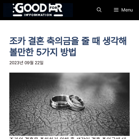
컨
Menu
텐
츠
로
건
조카 결혼 축의금을 줄 때 생각해
너
뛰
볼만한 5가지 방법
기
2023년 09월 22일