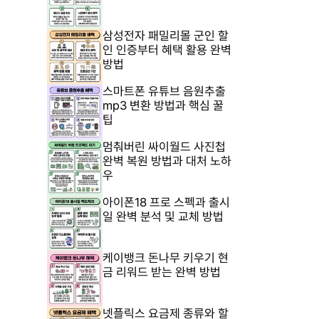
삼성전자 패밀리몰 군인 할
인 인증부터 혜택 활용 완벽
방법
스마트폰 유튜브 음원추출
mp3 변환 방법과 핵심 꿀
팁
멈춰버린 싸이월드 사진첩
완벽 복원 방법과 대처 노하
우
아이폰18 프로 스펙과 출시
일 완벽 분석 및 교체 방법
케이뱅크 돈나무 키우기 현
금 리워드 받는 완벽 방법
넷플릭스 요금제 종류와 할