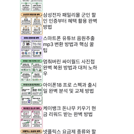
삼성전자 패밀리몰 군인 할
인 인증부터 혜택 활용 완벽
방법
스마트폰 유튜브 음원추출
mp3 변환 방법과 핵심 꿀
팁
멈춰버린 싸이월드 사진첩
완벽 복원 방법과 대처 노하
우
아이폰18 프로 스펙과 출시
일 완벽 분석 및 교체 방법
케이뱅크 돈나무 키우기 현
금 리워드 받는 완벽 방법
넷플릭스 요금제 종류와 할