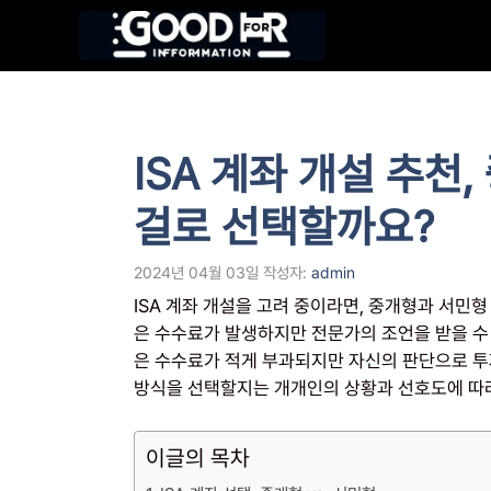
컨
텐
츠
로
건
너
ISA 계좌 개설 추천
뛰
기
걸로 선택할까요?
2024년 04월 03일
작성자:
admin
ISA 계좌 개설을 고려 중이라면, 중개형과 서민형
은 수수료가 발생하지만 전문가의 조언을 받을 수 
은 수수료가 적게 부과되지만 자신의 판단으로 투
방식을 선택할지는 개개인의 상황과 선호도에 따라
이글의 목차