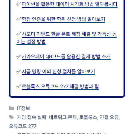
✅
파이썬을 활용한 데이터 시각화 방법 알아봅시다
✅
학점 인증을 위한 학위 신청 방법 알아보기
✅
샤오미 미밴드 한글 폰트 깨짐 해결 및 가독성 높
이는 설정 방법
✅
카카오페이 QR코드를 활용한 결제 방법 소개
✅
지급 명령 이의 신청 절차를 알아보기
✅
로블록스 오류코드 277 해결 방법과 팁
카
IT정보
테
태
게임 접속 실패
,
네트워크 문제
,
로블록스
,
연결 오류
,
고
그
오류코드 277
리