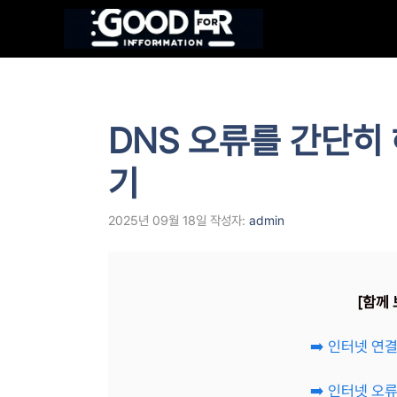
컨
텐
츠
로
건
너
DNS 오류를 간단히
뛰
기
기
2025년 09월 18일
작성자:
admin
[함께 
➡️ 인터넷 연
➡️ 인터넷 오