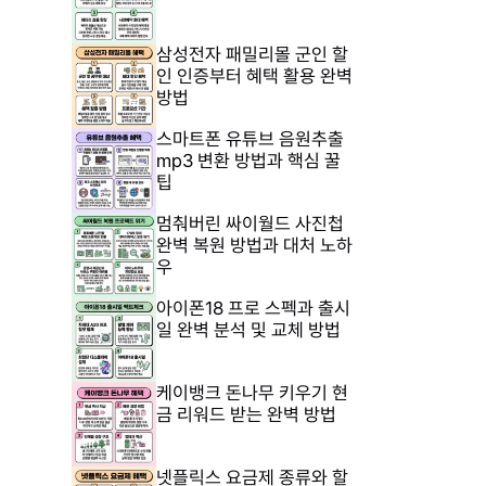
삼성전자 패밀리몰 군인 할
인 인증부터 혜택 활용 완벽
방법
스마트폰 유튜브 음원추출
mp3 변환 방법과 핵심 꿀
팁
멈춰버린 싸이월드 사진첩
완벽 복원 방법과 대처 노하
우
아이폰18 프로 스펙과 출시
일 완벽 분석 및 교체 방법
케이뱅크 돈나무 키우기 현
금 리워드 받는 완벽 방법
넷플릭스 요금제 종류와 할