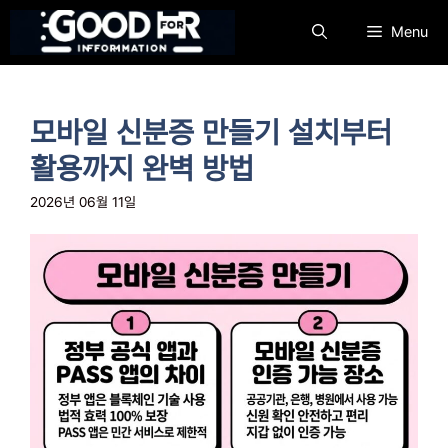
컨
Menu
텐
츠
로
건
모바일 신분증 만들기 설치부터
너
뛰
활용까지 완벽 방법
기
2026년 06월 11일