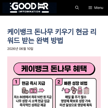
컨
Menu
텐
츠
로
건
케이뱅크 돈나무 키우기 현금 리
너
뛰
워드 받는 완벽 방법
기
2026년 06월 10일