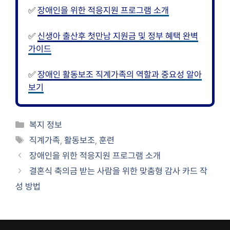
✅
장애인을 위한 적응지원 프로그램 소개
✅
신생아 출산후 첫만남 지원금 및 정부 혜택 완벽
가이드
✅
장애인 활동보조 직계가족의 역할과 중요성 알아
보기
카
복지 정보
테
태
직계가족
,
활동보조
,
훈련
고
그
장애인을 위한 적응지원 프로그램 소개
리
결혼식 축의금 받는 사람을 위한 맞춤형 감사 카드 작
성 방법