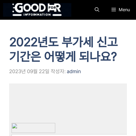
컨
Menu
텐
츠
로
건
2022년도 부가세 신고
너
뛰
기간은 어떻게 되나요?
기
2023년 09월 22일
작성자:
admin