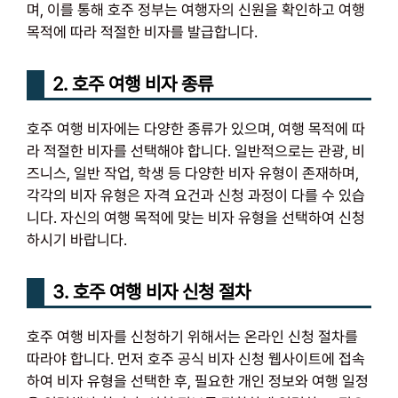
며, 이를 통해 호주 정부는 여행자의 신원을 확인하고 여행
목적에 따라 적절한 비자를 발급합니다.
2. 호주 여행 비자 종류
호주 여행 비자에는 다양한 종류가 있으며, 여행 목적에 따
라 적절한 비자를 선택해야 합니다. 일반적으로는 관광, 비
즈니스, 일반 작업, 학생 등 다양한 비자 유형이 존재하며,
각각의 비자 유형은 자격 요건과 신청 과정이 다를 수 있습
니다. 자신의 여행 목적에 맞는 비자 유형을 선택하여 신청
하시기 바랍니다.
3. 호주 여행 비자 신청 절차
호주 여행 비자를 신청하기 위해서는 온라인 신청 절차를
따라야 합니다. 먼저 호주 공식 비자 신청 웹사이트에 접속
하여 비자 유형을 선택한 후, 필요한 개인 정보와 여행 일정