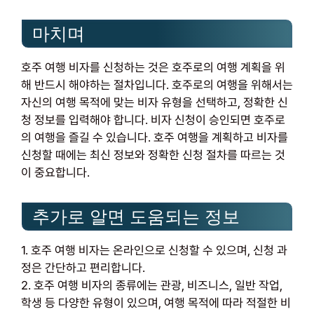
마치며
호주 여행 비자를 신청하는 것은 호주로의 여행 계획을 위
해 반드시 해야하는 절차입니다. 호주로의 여행을 위해서는
자신의 여행 목적에 맞는 비자 유형을 선택하고, 정확한 신
청 정보를 입력해야 합니다. 비자 신청이 승인되면 호주로
의 여행을 즐길 수 있습니다. 호주 여행을 계획하고 비자를
신청할 때에는 최신 정보와 정확한 신청 절차를 따르는 것
이 중요합니다.
추가로 알면 도움되는 정보
1. 호주 여행 비자는 온라인으로 신청할 수 있으며, 신청 과
정은 간단하고 편리합니다.
2. 호주 여행 비자의 종류에는 관광, 비즈니스, 일반 작업,
학생 등 다양한 유형이 있으며, 여행 목적에 따라 적절한 비