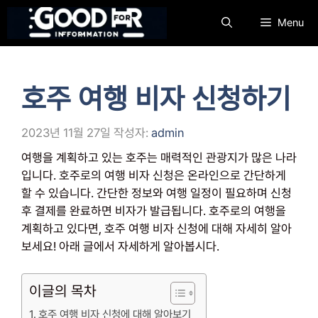
컨
Menu
텐
츠
로
건
호주 여행 비자 신청하기
너
뛰
기
2023년 11월 27일
작성자:
admin
여행을 계획하고 있는 호주는 매력적인 관광지가 많은 나라
입니다. 호주로의 여행 비자 신청은 온라인으로 간단하게
할 수 있습니다. 간단한 정보와 여행 일정이 필요하며 신청
후 결제를 완료하면 비자가 발급됩니다. 호주로의 여행을
계획하고 있다면, 호주 여행 비자 신청에 대해 자세히 알아
보세요! 아래 글에서 자세하게 알아봅시다.
이글의 목차
호주 여행 비자 신청에 대해 알아보기