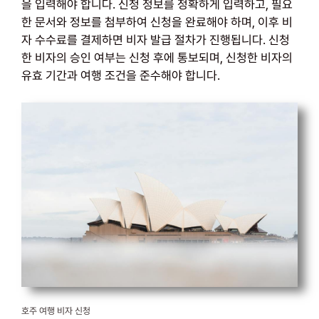
을 입력해야 합니다. 신청 정보를 정확하게 입력하고, 필요
한 문서와 정보를 첨부하여 신청을 완료해야 하며, 이후 비
자 수수료를 결제하면 비자 발급 절차가 진행됩니다. 신청
한 비자의 승인 여부는 신청 후에 통보되며, 신청한 비자의
유효 기간과 여행 조건을 준수해야 합니다.
호주 여행 비자 신청