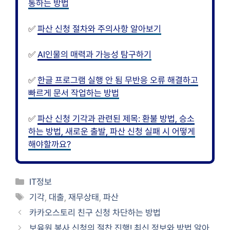
통하는 방법
✅
파산 신청 절차와 주의사항 알아보기
✅
AI인물의 매력과 가능성 탐구하기
✅
한글 프로그램 실행 안 됨 무반응 오류 해결하고
빠르게 문서 작업하는 방법
✅
파산 신청 기각과 관련된 제목: 환불 방법, 승소
하는 방법, 새로운 출발, 파산 신청 실패 시 어떻게
해야할까요?
카
IT정보
테
태
기각
,
대출
,
재무상태
,
파산
고
그
카카오스토리 친구 신청 차단하는 방법
리
보육원 봉사 신청의 절찬 진행! 최신 정보와 방법 알아