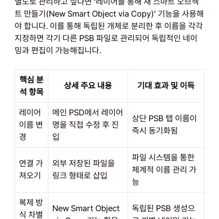
별도로 관리하고 싶다면 ‘레이어를 통해 새 스마트 오브젝
트 만들기(New Smart Object via Copy)’ 기능을 사용해
야 합니다. 이를 통해 독립된 개체로 분리한 후 이름을 각각
지정하면 각기 다른 PSB 파일로 관리되어 독립적인 네이
밍과 편집이 가능해집니다.
핵심 분
상세 주요 내용
기대 효과 및 이득
석 항목
레이어
메인 PSD에서 레이어
상단 PSB 탭 이름이
이름 변
명을 직접 수정 후 진
즉시 동기화됨
경
입
파일 시스템을 통한
연결 가
외부 저장된 파일을
체계적 이름 관리 가
져오기
링크 형태로 삽입
능
복제 방
New Smart Object
독립된 PSB 생성으
식 차별