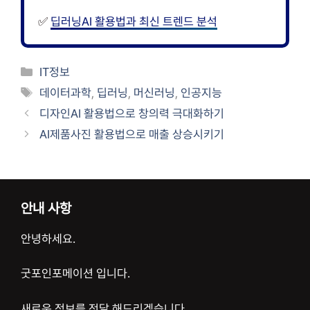
✅
딥러닝AI 활용법과 최신 트렌드 분석
카
IT정보
테
태
데이터과학
,
딥러닝
,
머신러닝
,
인공지능
고
그
디자인AI 활용법으로 창의력 극대화하기
리
AI제품사진 활용법으로 매출 상승시키기
안내 사항
안녕하세요.
굿포인포메이션 입니다.
새로운 정보를 전달 해드리겠습니다.