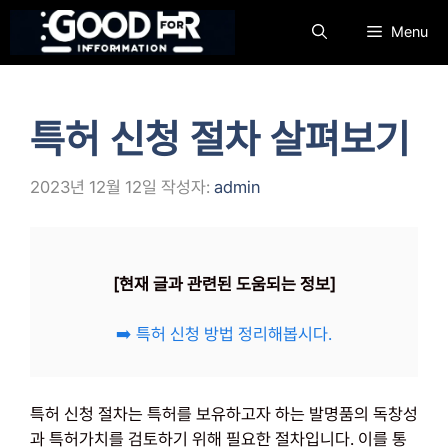
컨
Menu
텐
츠
로
건
특허 신청 절차 살펴보기
너
뛰
기
2023년 12월 12일
작성자:
admin
[현재 글과 관련된 도움되는 정보]
➡️ 특허 신청 방법 정리해봅시다.
특허 신청 절차는 특허를 보유하고자 하는 발명품의 독창성
과 특허가치를 검토하기 위해 필요한 절차입니다. 이를 통