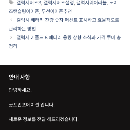
테
태
갤럭시버즈3
,
갤럭시버즈설정
,
갤럭시웨어러블
,
노이
고
그
즈캔슬링이어폰
,
무선이어폰추천
리
갤럭시 배터리 잔량 숫자 퍼센트 표시하고 효율적으로
관리하는 방법
갤럭시 Z 폴드 8 배터리 용량 상향 소식과 가격 루머 총
정리
안내 사항
안녕하세요.
굿포인포메이션 입니다.
새로운 정보를 전달 해드리겠습니다.