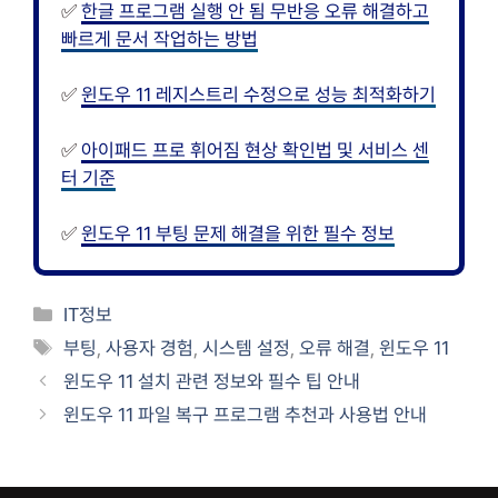
✅
한글 프로그램 실행 안 됨 무반응 오류 해결하고
빠르게 문서 작업하는 방법
✅
윈도우 11 레지스트리 수정으로 성능 최적화하기
✅
아이패드 프로 휘어짐 현상 확인법 및 서비스 센
터 기준
✅
윈도우 11 부팅 문제 해결을 위한 필수 정보
카
IT정보
테
태
부팅
,
사용자 경험
,
시스템 설정
,
오류 해결
,
윈도우 11
고
그
윈도우 11 설치 관련 정보와 필수 팁 안내
리
윈도우 11 파일 복구 프로그램 추천과 사용법 안내