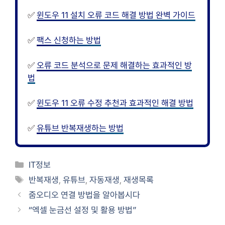
✅
윈도우 11 설치 오류 코드 해결 방법 완벽 가이드
✅
팩스 신청하는 방법
✅
오류 코드 분석으로 문제 해결하는 효과적인 방
법
✅
윈도우 11 오류 수정 추천과 효과적인 해결 방법
✅
유튜브 반복재생하는 방법
카
IT정보
테
태
반복재생
,
유튜브
,
자동재생
,
재생목록
고
그
줌오디오 연결 방법을 알아봅시다
리
“엑셀 눈금선 설정 및 활용 방법”