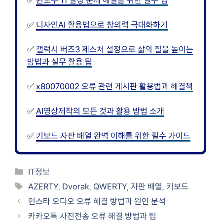
✅
윈도우 11 설정 문제 해결을 위한 필수 팁
✅
디자인AI 활용법으로 창의력 극대화하기
✅
갤럭시 버즈3 제스처 설정으로 삶의 질을 높이는
방법과 실무 활용 팁
✅
x80070002 오류 관련 게시판 활용법과 해결책
✅
AI영상제작의 모든 것과 활용 방법 소개
✅
키보드 자판 배열 완벽 이해를 위한 필수 가이드
카
IT정보
테
태
AZERTY
,
Dvorak
,
QWERTY
,
자판 배열
,
키보드
고
그
인스타 오디오 오류 해결 방법과 원인 분석
리
카카오톡 사진전송 오류 해결 방법과 팁