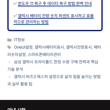
✅
윈도우 11 복구 후 데이터 복구 방법 완벽 안내
✅
갤럭시 배터리 잔량 숫자 퍼센트 표시하고 효율
적으로 관리하는 방법
카
IT정보
테
태
OneUI설정
,
갤럭시배터리표시
,
갤럭시잔량표시
,
배터
고
그
리숫자설정
,
스마트폰배터리관리
리
삼성 갤럭시 트라이폴드 한정 수량 구매 전략과 핵심
기술 분석
갤럭시 버즈3 제스처 설정으로 삶의 질을 높이는 방법
과 실무 활용 팁