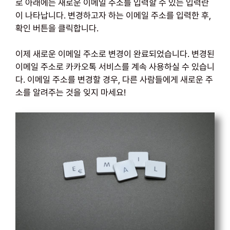
로 아래에는 새로운 이메일 주소를 입력할 수 있는 입력란
이 나타납니다. 변경하고자 하는 이메일 주소를 입력한 후,
확인 버튼을 클릭합니다.
이제 새로운 이메일 주소로 변경이 완료되었습니다. 변경된
이메일 주소로 카카오톡 서비스를 계속 사용하실 수 있습니
다. 이메일 주소를 변경할 경우, 다른 사람들에게 새로운 주
소를 알려주는 것을 잊지 마세요!