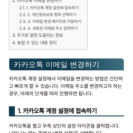
카카오톡 이메일 변경하기
1. 카카오톡 계정 설정에 접속하기
2. 개인정보보호 항목 선택하기
3. 이메일 변경 페이지로 이동하기
4. 새로운 이메일 주소 입력하기
추가로 알면 도움되는 정보
놓칠 수 있는 내용 정리
카카오톡 이메일 변경하기
카카오톡 계정 설정에서 이메일을 변경하는 방법은 간단하
고 빠르게 할 수 있습니다. 이메일 주소를 변경하고자 하는
경우, 아래의 단계를 따라 진행하면 됩니다.
1. 카카오톡 계정 설정에 접속하기
카카오톡을 열고 우측 상단의 설정 아이콘을 클릭합니다.