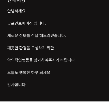
안내 사항
안녕하세요.
굿포인포메이션 입니다.
새로운 정보를 전달 해드리겠습니다.
깨끗한 환경을 구성하기 위한
악의적인행동을 삼가하여주시기 바랍니다
오늘도 행복한 하루 되세요
감사합니다.