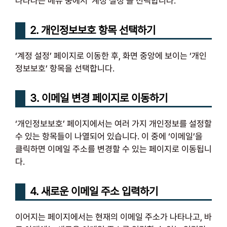
나타나는 메뉴 중에서 ‘계정 설정’을 선택합니다.
2. 개인정보보호 항목 선택하기
‘계정 설정’ 페이지로 이동한 후, 화면 중앙에 보이는 ‘개인
정보보호’ 항목을 선택합니다.
3. 이메일 변경 페이지로 이동하기
‘개인정보보호’ 페이지에서는 여러 가지 개인정보를 설정할
수 있는 항목들이 나열되어 있습니다. 이 중에 ‘이메일’을
클릭하면 이메일 주소를 변경할 수 있는 페이지로 이동됩니
다.
4. 새로운 이메일 주소 입력하기
이어지는 페이지에서는 현재의 이메일 주소가 나타나고, 바