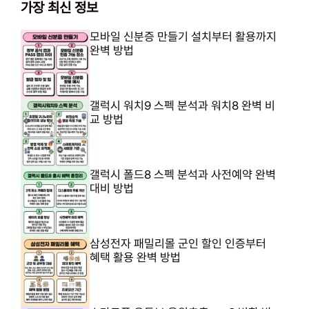
가장 최신 정보
모바일 신분증 만들기 설치부터 활용까지
완벽 방법
갤럭시 워치9 스펙 분석과 워치8 완벽 비
교 방법
갤럭시 폴드8 스펙 분석과 사전예약 완벽
대비 방법
삼성전자 패밀리몰 군인 할인 인증부터
혜택 활용 완벽 방법