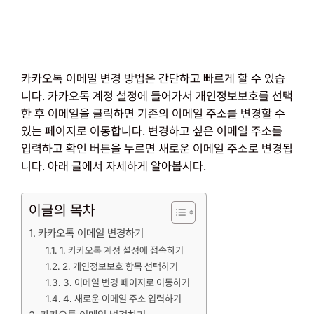
카카오톡 이메일 변경 방법은 간단하고 빠르게 할 수 있습
니다. 카카오톡 계정 설정에 들어가서 개인정보보호를 선택
한 후 이메일을 클릭하면 기존의 이메일 주소를 변경할 수
있는 페이지로 이동합니다. 변경하고 싶은 이메일 주소를
입력하고 확인 버튼을 누르면 새로운 이메일 주소로 변경됩
니다. 아래 글에서 자세하게 알아봅시다.
이글의 목차
카카오톡 이메일 변경하기
1. 카카오톡 계정 설정에 접속하기
2. 개인정보보호 항목 선택하기
3. 이메일 변경 페이지로 이동하기
4. 새로운 이메일 주소 입력하기