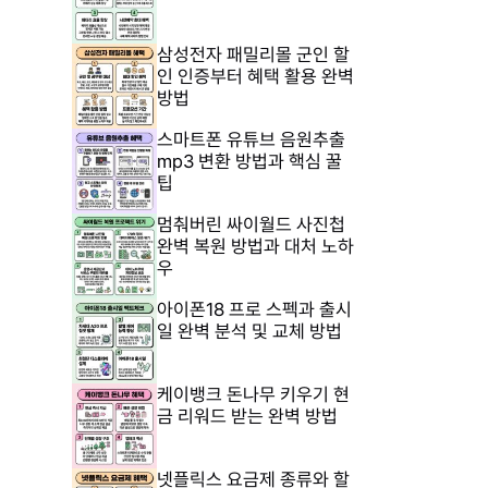
삼성전자 패밀리몰 군인 할
인 인증부터 혜택 활용 완벽
방법
스마트폰 유튜브 음원추출
mp3 변환 방법과 핵심 꿀
팁
멈춰버린 싸이월드 사진첩
완벽 복원 방법과 대처 노하
우
아이폰18 프로 스펙과 출시
일 완벽 분석 및 교체 방법
케이뱅크 돈나무 키우기 현
금 리워드 받는 완벽 방법
넷플릭스 요금제 종류와 할