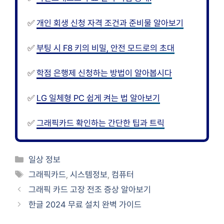
✅
개인 회생 신청 자격 조건과 준비물 알아보기
✅
부팅 시 F8 키의 비밀, 안전 모드로의 초대
✅
학점 은행제 신청하는 방법이 알아봅시다
✅
LG 일체형 PC 쉽게 켜는 법 알아보기
✅
그래픽카드 확인하는 간단한 팁과 트릭
카
일상 정보
테
태
그래픽카드
,
시스템정보
,
컴퓨터
고
그
그래픽 카드 고장 전조 증상 알아보기
리
한글 2024 무료 설치 완벽 가이드