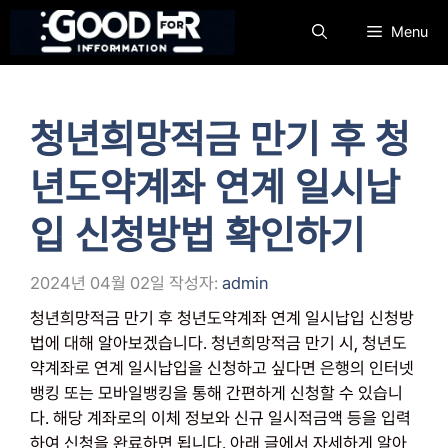
컨
Menu
텐
츠
로
건
청년희망적금 만기 후 청
너
뛰
년도약계좌 연계 일시납
기
입 신청방법 확인하기
2024년 04월 02일
작성자:
admin
청년희망적금 만기 후 청년도약계좌 연계 일시납입 신청방
법에 대해 알아보겠습니다. 청년희망적금 만기 시, 청년도
약계좌로 연계 일시납입을 신청하고 싶다면 은행의 인터넷
뱅킹 또는 모바일뱅킹을 통해 간편하게 신청할 수 있습니
다. 해당 계좌로의 이체 정보와 신규 일시적금액 등을 입력
하여 신청을 완료하면 됩니다. 아래 글에서 자세하게 알아