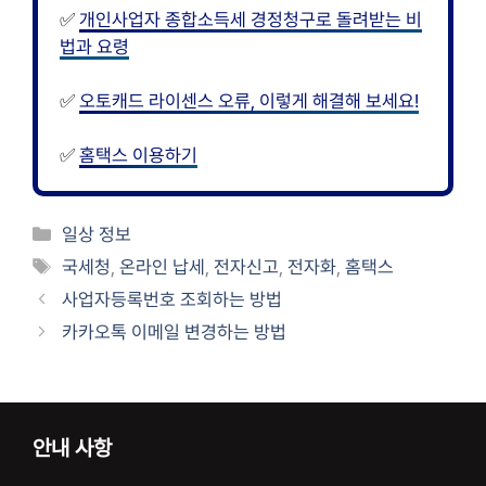
✅
개인사업자 종합소득세 경정청구로 돌려받는 비
법과 요령
✅
오토캐드 라이센스 오류, 이렇게 해결해 보세요!
✅
홈택스 이용하기
카
일상 정보
테
태
국세청
,
온라인 납세
,
전자신고
,
전자화
,
홈택스
고
그
사업자등록번호 조회하는 방법
리
카카오톡 이메일 변경하는 방법
안내 사항