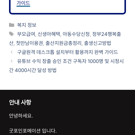
가이드
카
복지 정보
테
태
부모급여
,
신생아혜택
,
아동수당신청
,
정부24행복출
고
그
산
,
첫만남이용권
,
출산지원금총정리
,
출생신고방법
리
구글원격 데스크톱 설치부터 활용까지 완벽 가이드
유튜브 수익 창출 승인 조건 구독자 1000명 및 시청시
간 4000시간 달성 방법
안내 사항
안녕하세요.
굿포인포메이션 입니다.