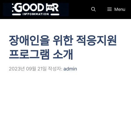
컨
Menu
텐
츠
로
건
장애인을 위한 적응지원
너
뛰
프로그램 소개
기
2023년 09월 21일
작성자:
admin