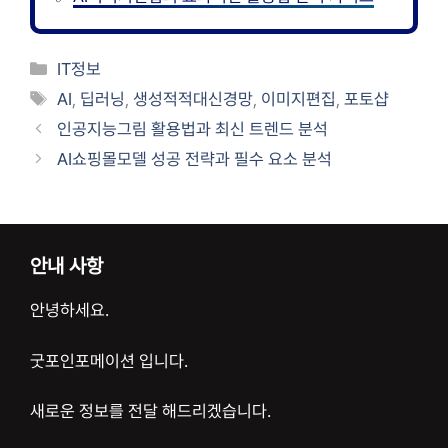
카
IT정보
테
태
AI
,
딥러닝
,
생성적적대신경망
,
이미지편집
,
포토샵
고
그
인공지능그림 활용법과 최신 트렌드 분석
리
AI쇼핑몰모델 성공 전략과 필수 요소 분석
안내 사항
안녕하세요.
굿포인포메이션 입니다.
새로운 정보를 전달 해드리겠습니다.