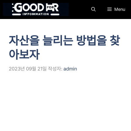
컨
Menu
텐
츠
로
건
자산을 늘리는 방법을 찾
너
뛰
아보자
기
2023년 09월 21일
작성자:
admin