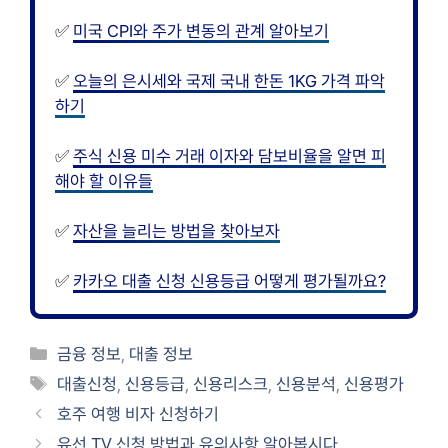
✅
미국 CPI와 주가 변동의 관계 알아보기
✅
오늘의 은시세와 국제 국내 한돈 1KG 가격 파악
하기
✅
주식 신용 미수 거래 이자와 담보비율을 알면 피
해야 할 이유들
✅
자산을 늘리는 방법을 찾아보자
✅
카카오 대출 신청 신용등급 어떻게 평가될까요?
카
금융 정보
,
대출 정보
테
태
대출신청
,
신용등급
,
신용리스크
,
신용분석
,
신용평가
고
그
호주 여행 비자 신청하기
리
유선 TV 신청 방법과 유의사항 알아봅시다.