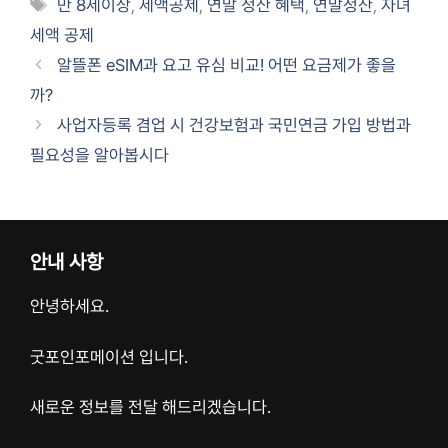
태
만 8세이상
,
세액공제
,
연말 정산 혜택
,
연말정산
,
자녀
고
그
세액 공제
리
알뜰폰 eSIM과 요고 유심 비교! 어떤 요금제가 좋을
까?
사업자등록 겸업 시 건강보험과 국민연금 가입 방법과
필요성을 알아봅시다
안내 사항
안녕하세요.
굿포인포메이션 입니다.
새로운 정보를 전달 해드리겠습니다.