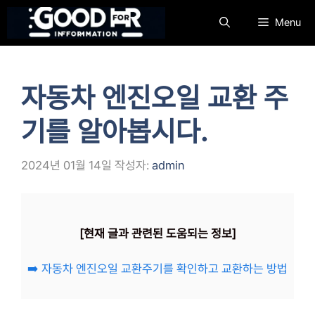
컨
Menu
텐
츠
로
건
자동차 엔진오일 교환 주
너
뛰
기를 알아봅시다.
기
2024년 01월 14일
작성자:
admin
[현재 글과 관련된 도움되는 정보]
➡️ 자동차 엔진오일 교환주기를 확인하고 교환하는 방법