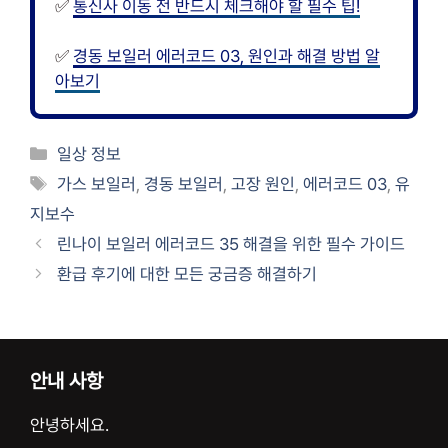
✅
통신사 이동 전 반드시 체크해야 할 필수 팁!
✅
경동 보일러 에러코드 03, 원인과 해결 방법 알
아보기
카
일상 정보
테
태
가스 보일러
,
경동 보일러
,
고장 원인
,
에러코드 03
,
유
고
그
지보수
리
린나이 보일러 에러코드 35 해결을 위한 필수 가이드
환급 후기에 대한 모든 궁금증 해결하기
안내 사항
안녕하세요.