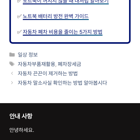
✅
노트북이 꺼지지 않을 때 대처법 알아보기
✅
노트북 배터리 방전 완벽 가이드
✅
자동차 폐차 비용을 줄이는 5가지 방법
카
일상 정보
테
태
자동차부품재활용
,
폐차장세금
고
그
자동차 끈끈이 제거하는 방법
리
자동차 말소사실 확인하는 방법 알아봅시다
안내 사항
안녕하세요.