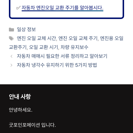
✅
자동차 엔진오일 교환 주기를 알아봅시다.
카
일상 정보
테
태
엔진 오일 교체 시간
,
엔진 오일 교체 주기
,
엔진용 오일
고
그
교환주기
,
오일 교환 시기
,
차량 유지보수
리
자동차 매매시 필요한 서류 정리하고 알아보기
자동차 냉각수 유지하기 위한 5가지 방법
안내 사항
안녕하세요.
굿포인포메이션 입니다.