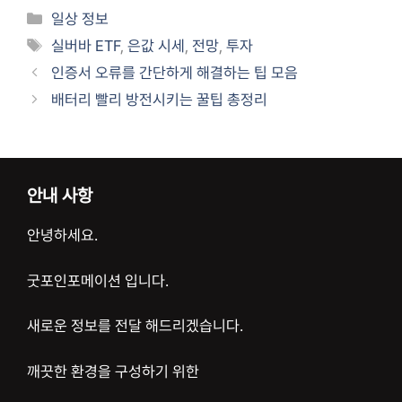
카
일상 정보
테
태
실버바 ETF
,
은값 시세
,
전망
,
투자
고
그
인증서 오류를 간단하게 해결하는 팁 모음
리
배터리 빨리 방전시키는 꿀팁 총정리
안내 사항
안녕하세요.
굿포인포메이션 입니다.
새로운 정보를 전달 해드리겠습니다.
깨끗한 환경을 구성하기 위한