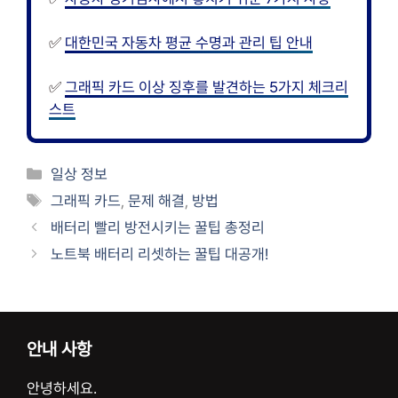
✅
대한민국 자동차 평균 수명과 관리 팁 안내
✅
그래픽 카드 이상 징후를 발견하는 5가지 체크리
스트
카
일상 정보
테
태
그래픽 카드
,
문제 해결
,
방법
고
그
배터리 빨리 방전시키는 꿀팁 총정리
리
노트북 배터리 리셋하는 꿀팁 대공개!
안내 사항
안녕하세요.