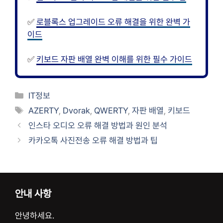
✅
로블록스 업그레이드 오류 해결을 위한 완벽 가
이드
✅
키보드 자판 배열 완벽 이해를 위한 필수 가이드
카
IT정보
테
태
AZERTY
,
Dvorak
,
QWERTY
,
자판 배열
,
키보드
고
그
인스타 오디오 오류 해결 방법과 원인 분석
리
카카오톡 사진전송 오류 해결 방법과 팁
안내 사항
안녕하세요.