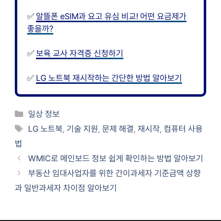
✅
알뜰폰 eSIM과 요고 유심 비교! 어떤 요금제가
좋을까?
✅
보육 교사 자격증 신청하기
✅
LG 노트북 재시작하는 간단한 방법 알아보기
카
일상 정보
테
태
LG 노트북
,
기술 지원
,
문제 해결
,
재시작
,
컴퓨터 사용
고
그
법
리
WMIC로 메인보드 정보 쉽게 확인하는 방법 알아보기
부동산 임대사업자를 위한 간이과세자 기준금액 상향
과 일반과세자 차이점 알아보기