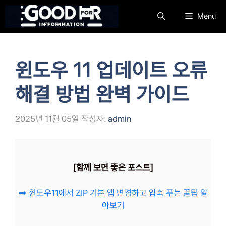
컨
Menu
텐
츠
로
건
윈도우 11 업데이트 오류
너
뛰
해결 방법 완벽 가이드
기
2025년 11월 05일
작성자:
admin
[함께 보면 좋은 포스트]
➡️ 윈도우11에서 ZIP 기본 앱 변경하고 압축 푸는 꿀팁 알
아보기