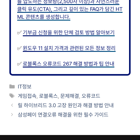
를 압도하는 정보량(2,500자 이상)과 자연스러운
클릭 유도(CTA), 그리고 깊이 있는 FAQ가 담긴 HT
ML 콘텐츠를 생성합니다.
✅
기부금 신청을 위한 단체 검토 방법 알아보기
✅
윈도우 11 설치 가격과 관련된 모든 정보 정리
✅
로블록스 오류코드 267 해결 방법과 팁 안내
카
IT정보
테
태
게임접속
,
로블록스
,
문제해결
,
오류코드
고
그
릴 하이브리드 3.0 고장 원인과 해결 방법 안내
리
삼성페이 연결오류 해결을 위한 필수 가이드