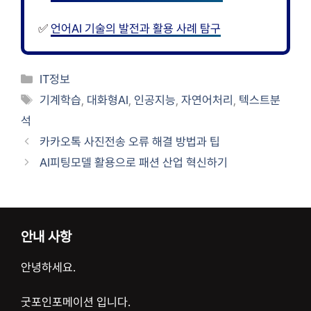
✅
언어AI 기술의 발전과 활용 사례 탐구
카
IT정보
테
태
기계학습
,
대화형AI
,
인공지능
,
자연어처리
,
텍스트분
고
그
석
리
카카오톡 사진전송 오류 해결 방법과 팁
AI피팅모델 활용으로 패션 산업 혁신하기
안내 사항
안녕하세요.
굿포인포메이션 입니다.