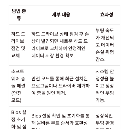
방법 종
세부 내용
효과성
류
부팅 속도
하드 드
하드 드라이브 상태 점검 후 손
가 개선되
라이브
상이 발견되면 새로운 하드 드
고 데이터
점검 및
라이브로 교체하여 안정적인
손실 위험
교체
데이터 저장 환경 확보.
감소.
소프트
시스템 안
웨어 충
안전 모드를 통해 최근 설치된
정성을 높
돌 해결
프로그램이나 드라이버 제거하
이고 정상
(안전
여 충돌 원인 제거.
적인 부팅
모드)
가능.
Bios 설
Bios 설정 확인 및 초기화를 통
정상적인
정 초기
해 올바른 부트 순서와 호환성
부팅 환경
화 및 점