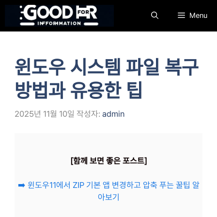
컨
Menu
텐
츠
로
건
윈도우 시스템 파일 복구
너
뛰
방법과 유용한 팁
기
2025년 11월 10일
작성자:
admin
[함께 보면 좋은 포스트]
➡️ 윈도우11에서 ZIP 기본 앱 변경하고 압축 푸는 꿀팁 알
아보기