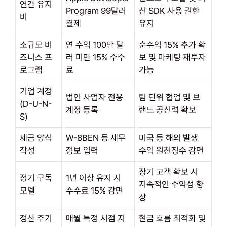
연간 유지
Program 99달러
신 SDK 사용 권한
비
결제
유지
소규모 비
연 수익 100만 달
순수익 15% 추가 확
즈니스 프
러 미만 15% 수수
보 및 마케팅 재투자
로그램
료
가능
기업 계정
법인 사업자 전용
팀 단위 협업 및 브
(D-U-N-
계정 등록
랜드 공신력 확보
S)
세금 양식
W-8BEN 등 세무
미국 등 해외 발생
작성
정보 입력
수익 원천징수 감면
장기 고객 확보 시
정기 구독
1년 이상 유지 시
지속적인 수익성 향
모델
수수료 15% 감면
상
정산 주기
매월 특정 시점 지
현금 흐름 최적화 및