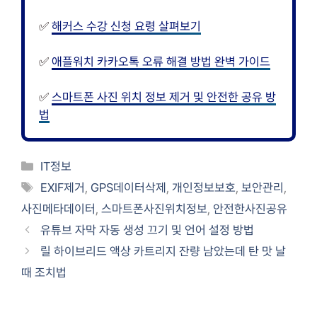
✅
해커스 수강 신청 요령 살펴보기
✅
애플워치 카카오톡 오류 해결 방법 완벽 가이드
✅
스마트폰 사진 위치 정보 제거 및 안전한 공유 방
법
카
IT정보
테
태
EXIF제거
,
GPS데이터삭제
,
개인정보보호
,
보안관리
,
고
그
사진메타데이터
,
스마트폰사진위치정보
,
안전한사진공유
리
유튜브 자막 자동 생성 끄기 및 언어 설정 방법
릴 하이브리드 액상 카트리지 잔량 남았는데 탄 맛 날
때 조치법