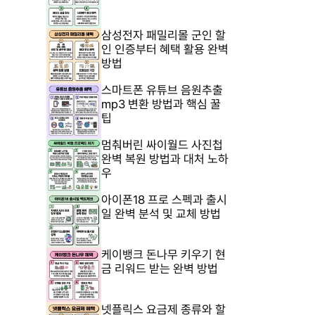
삼성전자 패밀리몰 군인 할
인 인증부터 혜택 활용 완벽
방법
스마트폰 유튜브 음원추출
mp3 변환 방법과 핵심 꿀
팁
멈춰버린 싸이월드 사진첩
완벽 복원 방법과 대처 노하
우
아이폰18 프로 스펙과 출시
일 완벽 분석 및 교체 방법
케이뱅크 돈나무 키우기 현
금 리워드 받는 완벽 방법
넷플릭스 요금제 종류와 할