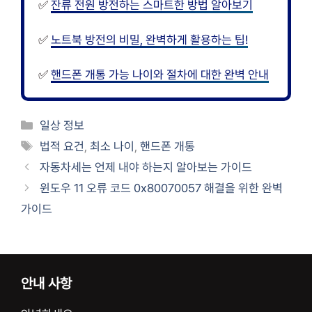
✅
잔류 전원 방전하는 스마트한 방법 알아보기
✅
노트북 방전의 비밀, 완벽하게 활용하는 팁!
✅
핸드폰 개통 가능 나이와 절차에 대한 완벽 안내
카
일상 정보
테
태
법적 요건
,
최소 나이
,
핸드폰 개통
고
그
자동차세는 언제 내야 하는지 알아보는 가이드
리
윈도우 11 오류 코드 0x80070057 해결을 위한 완벽
가이드
안내 사항