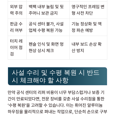
외부 압
백팩 내부 눌림 및 뒷
영구적인 프레임 변
력 주의
주머니 보관 금지
형 사전 차단
판금 수
공식 센터 불가, 사설
기능 정상화 및 액
리 여부
업체 수평 복원 가능
정 파손 예방
터치 레
펜슬 인식 및 화면 멍
내부 보드 손상 확
이어 점
현상 상시 체크
산 방지
검
사설 수리 및 수평 복원 시 반드
시 체크해야 할 사항
만약 공식 센터의 리퍼 비용이 너무 부담스럽거나 보증 기
간이 만료되었다면, 전문 장비를 갖춘 사설 수리점을 통한
‘수평 복원’을 고려할 수 있습니다. 이는 휘어진 알루미늄
하우징을 물리적으로 펴내는 작업으로, 단순히 손으로 구부