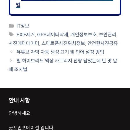
법
카
IT정보
테
태
EXIF제거
,
GPS데이터삭제
,
개인정보보호
,
보안관리
,
고
그
사진메타데이터
,
스마트폰사진위치정보
,
안전한사진공유
리
유튜브 자막 자동 생성 끄기 및 언어 설정 방법
릴 하이브리드 액상 카트리지 잔량 남았는데 탄 맛 날
때 조치법
안내 사항
안녕하세요.
굿포인포메이션 입니다.