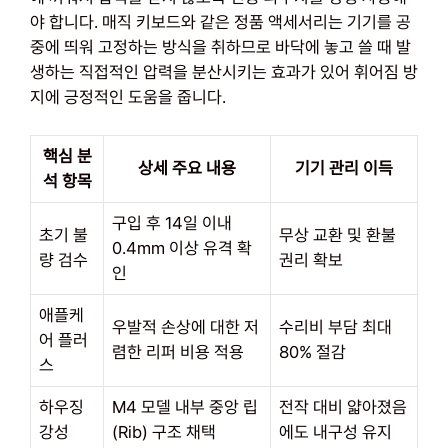
야 합니다. 매직 키보드와 같은 정품 액세서리는 기기를 공
중에 띄워 고정하는 방식을 취하므로 바닥에 놓고 쓸 때 발
생하는 직접적인 압력을 분산시키는 효과가 있어 휘어짐 방
지에 긍정적인 도움을 줍니다.
핵심 분
상세 주요 내용
기기 관리 이득
석 항목
구입 후 14일 이내
초기 불
무상 교환 및 환불
0.4mm 이상 유격 확
량 검수
권리 확보
인
애플케
우발적 손상에 대한 저
수리비 부담 최대
어 플러
렴한 리퍼 비용 적용
80% 절감
스
하우징
M4 모델 내부 중앙 립
전작 대비 얇아졌음
강성
(Rib) 구조 채택
에도 내구성 유지