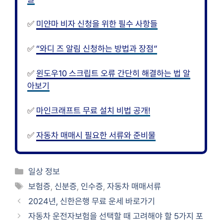
✅
미얀마 비자 신청을 위한 필수 사항들
✅
“와디 즈 알림 신청하는 방법과 장점”
✅
윈도우10 스크립트 오류 간단히 해결하는 법 알
아보기
✅
마인크래프트 무료 설치 비법 공개!
✅
자동차 매매시 필요한 서류와 준비물
카
일상 정보
테
태
보험증
,
신분증
,
인수증
,
자동차 매매서류
고
그
2024년, 신한은행 무료 운세 바로가기
리
자동차 운전자보험을 선택할 때 고려해야 할 5가지 포