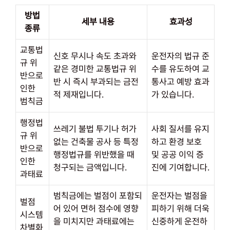
방법
세부 내용
효과성
종류
교통법
신호 무시나 속도 초과와
운전자의 법규 준
규 위
같은 경미한 교통법규 위
수를 유도하여 교
반으로
반 시 즉시 부과되는 금전
통사고 예방 효과
인한
적 제재입니다.
가 있습니다.
범칙금
행정법
쓰레기 불법 투기나 허가
사회 질서를 유지
규 위
없는 건축물 공사 등 특정
하고 환경 보호
반으로
행정법규를 위반했을 때
및 공공 이익 증
인한
청구되는 금액입니다.
진에 기여합니다.
과태료
범칙금에는 벌점이 포함되
운전자는 벌점을
벌점
어 있어 면허 점수에 영향
피하기 위해 더욱
시스템
을 미치지만 과태료에는
신중하게 운전하
차별화