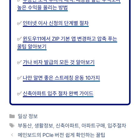
높은 수익을 올리는 방법
✅
인터넷 이사 신청의 단계별 절차
✅
윈도우11에서 ZIP 기본 앱 변경하고 압축 푸는
꿀팁 알아보기
✅
가나 비자 발급의 모든 것 알아보기
✅
나만 알면 좋은 스트레칭 운동 10가지
✅
신축아파트 입주 절차 완벽 가이드
카
일상 정보
테
태
부동산
,
생활정보
,
신축아파트
,
아파트구매
,
입주절차
고
그
메인보드의 PCIe 버전 쉽게 확인하는 꿀팁
리