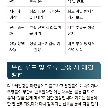
확인
물통 분리
식 및 완료
세척 후
최소 15분 이상 전원
회로 과열 방지 및
냉각
Off 대기
기기 보호
린싱 습관
추출 전후 캡슐 없이
커피 추출구 청결
화
물 빼기
유지
전용 용액
정품 디스케일링 키
내부 부식 방지 및
사용
트 활용
완벽 세척
무한 루프 및 오류 발생 시 해결
방법
디스케일링을 마쳤음에도 불구하고 빨간불이 계속되거나
주황불이 무한히 반복된다면 이는 대부분 ‘물통 감지 오
류’나 ‘헹굼 단계 미비’로 인한 현상입니다. 기기는 물통이
한 번 분리되었다가 다시 장착되는 신호를 통해 다음 단계