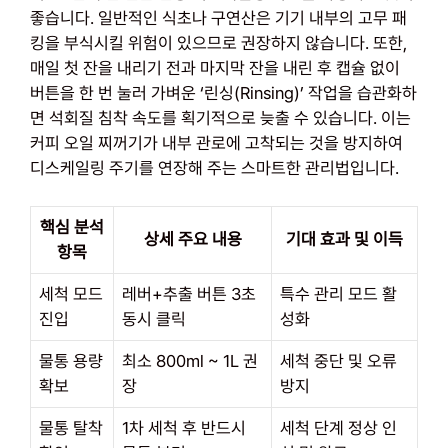
좋습니다. 일반적인 식초나 구연산은 기기 내부의 고무 패
킹을 부식시킬 위험이 있으므로 권장하지 않습니다. 또한,
매일 첫 잔을 내리기 전과 마지막 잔을 내린 후 캡슐 없이
버튼을 한 번 눌러 가벼운 ‘린싱(Rinsing)’ 작업을 습관화하
면 석회질 침착 속도를 획기적으로 늦출 수 있습니다. 이는
커피 오일 찌꺼기가 내부 관로에 고착되는 것을 방지하여
디스케일링 주기를 연장해 주는 스마트한 관리법입니다.
핵심 분석
상세 주요 내용
기대 효과 및 이득
항목
세척 모드
레버+추출 버튼 3초
특수 관리 모드 활
진입
동시 클릭
성화
물통 용량
최소 800ml ~ 1L 권
세척 중단 및 오류
확보
장
방지
물통 탈착
1차 세척 후 반드시
세척 단계 정상 인