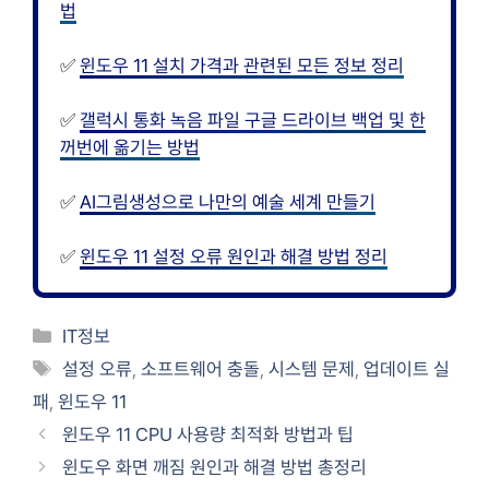
법
✅
윈도우 11 설치 가격과 관련된 모든 정보 정리
✅
갤럭시 통화 녹음 파일 구글 드라이브 백업 및 한
꺼번에 옮기는 방법
✅
AI그림생성으로 나만의 예술 세계 만들기
✅
윈도우 11 설정 오류 원인과 해결 방법 정리
카
IT정보
테
태
설정 오류
,
소프트웨어 충돌
,
시스템 문제
,
업데이트 실
고
그
패
,
윈도우 11
리
윈도우 11 CPU 사용량 최적화 방법과 팁
윈도우 화면 깨짐 원인과 해결 방법 총정리