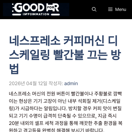
컨
Menu
텐
츠
로
건
네스프레소 커피머신 디
너
뛰
스케일링 빨간불 끄는 방
기
법
2026년 04월 12일
작성자:
admin
네스프레소 머신의 전원 버튼이 빨간불이나 주황불로 깜빡
이는 현상은 기기 고장이 아닌 내부 석회질 제거(디스케일
링)가 시급하다는 알림입니다. 방치할 경우 커피 맛이 변질
되고 기기 수명이 급격히 단축될 수 있으므로, 지금 즉시
20분 내외의 셀프 세척 과정을 통해 깨끗한 추출 환경을 복
원하고 경고등을 완벽히 해결해 보시기 바랍니다.