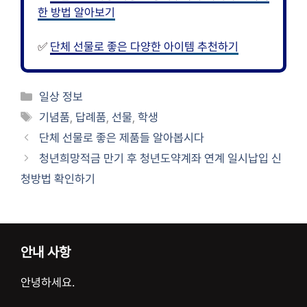
한 방법 알아보기
✅
단체 선물로 좋은 다양한 아이템 추천하기
카
일상 정보
테
태
기념품
,
답례품
,
선물
,
학생
고
그
단체 선물로 좋은 제품들 알아봅시다
리
청년희망적금 만기 후 청년도약계좌 연계 일시납입 신
청방법 확인하기
안내 사항
안녕하세요.